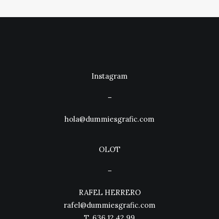
Instagram
–
hola@dummiesgrafic.com
OLOT
–
RAFEL HERRERO
rafel@dummiesgrafic.com
T.
636.12.42.99