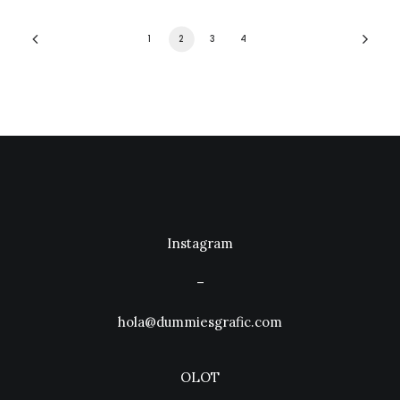
1
2
3
4
Instagram
–
hola@dummiesgrafic.com
OLOT